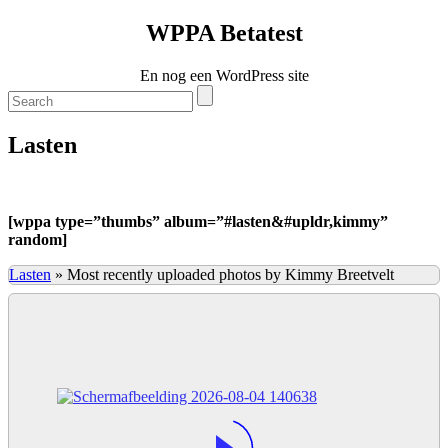
WPPA Betatest
En nog een WordPress site
Lasten
[
wppa type=”thumbs” album=”#lasten&#upldr,kimmy”
random]
Lasten
»
Most recently uploaded photos by Kimmy Breetvelt