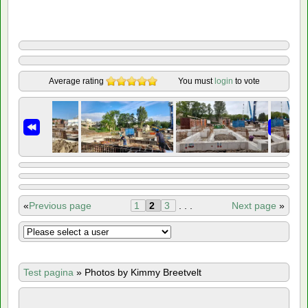
Average rating
You must
login
to vote
«
Previous page
1
2
3
. . .
Next page
»
Test pagina
»
Photos by Kimmy Breetvelt