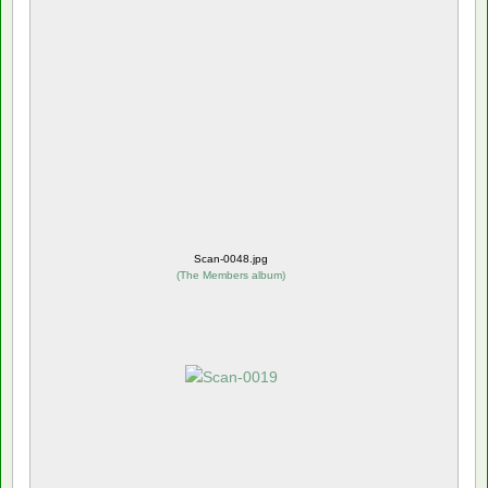
Scan-0048.jpg
(
The Members album
)