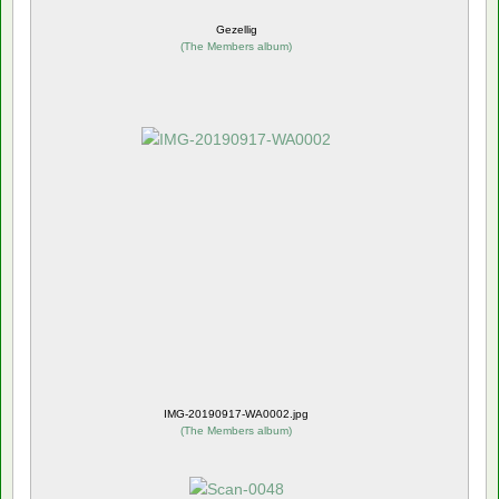
Gezellig
(
The Members album
)
IMG-20190917-WA0002.jpg
(
The Members album
)