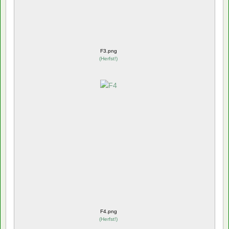
F3.png
(
Herfst!
)
F4.png
(
Herfst!
)