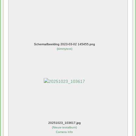
Schermafbeelding 2023-03-02 145455.png
(
kimmytest
)
20251023_103617.jpg
(
Nieuw testalbum
)
Camera info